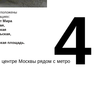
4
сположены
ациях:
т Мира
ая,
ская
ьская,
ская площадь.
в центре Москвы рядом с метро