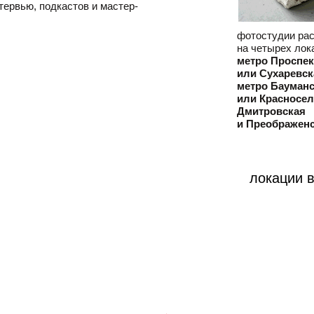
тервью, подкастов и мастер-
фотостудии ра
на четырех лок
метро Проспек
или Сухаревск
метро Бауман
или Красносел
Дмитровская
и Преображен
локации 