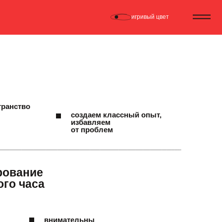
игривый цвет
транство
создаем классный опыт,
избавляем
от проблем
рование
ого часа
внимательны