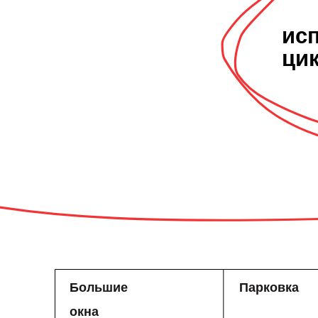
ис
ци
Большие
Парковка
окна