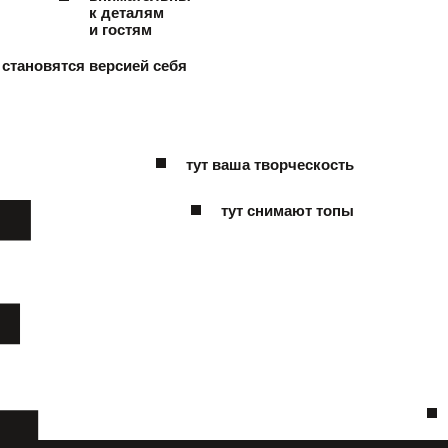
к деталям
и гостям
 становятся версией себя
E
тут ваша творческость
тут снимают топы