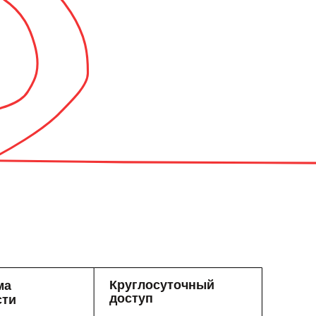
Круглосуточный
мма
доступ
сти