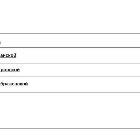
а
анской
тровской
ображенской