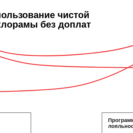
пользование чистой
клорамы без доплат
Програ
лояльно