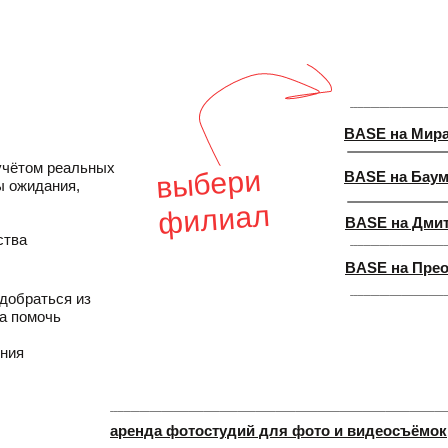
BASE на Мир
учётом реальных
выбери
BASE на Баум
ы ожидания,
филиал
BASE на Дми
ства
BASE на Пре
добраться из
ва помочь
ения
аренда фотостудий для фото и видеосъёмок