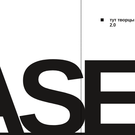
тут творцы
2.0
AS