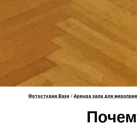
Фотостудия Base
/
Аренда зала для меропри
Почем