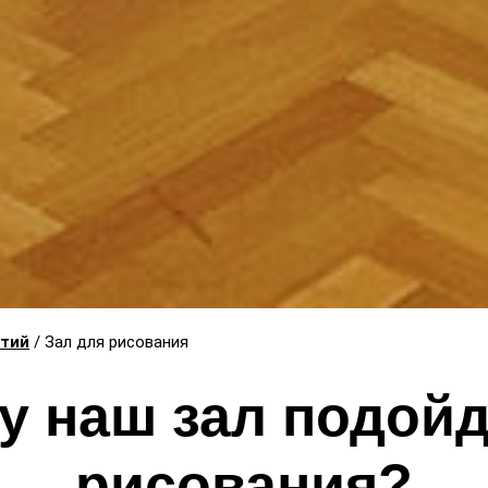
ятий
/ Зал для рисования
у наш зал подойд
рисования?