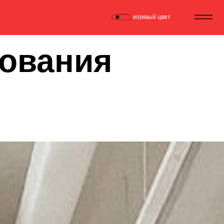
игривый цвет
сования