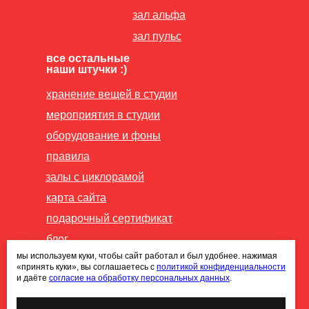
зал альфа
зал пульс
все остальные
наши штучки :)
хранение вещей в студии
мероприятия в студии
оборудование и фоны
правила
залы с циклорамой
карта сайта
подарочный сертификат
блог
мы используем куки, чтобы сайт работал и был удобнее. нажимая
публичная оферта
«принять куки», вы соглашаетесь с
политикой конфиденциальности
и даёте
согласие на обработку персональных данных
.
политика конфиденциальности
согласие на обработку