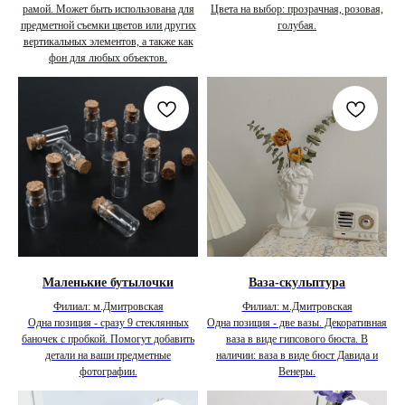
рамой. Может быть использована для
Цвета на выбор: прозрачная, розовая,
предметной съемки цветов или других
голубая.
вертикальных элементов, а также как
фон для любых объектов.
Маленькие бутылочки
Ваза-скульптура
Филиал: м.Дмитровская
Филиал: м.Дмитровская
Одна позиция - сразу 9 стеклянных
Одна позиция - две вазы. Декоративная
баночек с пробкой. Помогут добавить
ваза в виде гипсового бюста. В
детали на ваши предметные
наличии: ваза в виде бюст Давида и
фотографии.
Венеры.