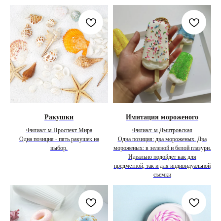
Ракушки
Имитация мороженого
Филиал: м.Проспект Мира
Филиал: м.Дмитровская
Одна позиция - пять ракушек на
Одна позиция: два мороженых. Два
выбор.
мороженых: в зеленой и белой глазури.
Идеально подойдет как для
предметной, так и для индивидуальной
съемки