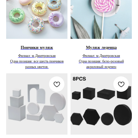
Пончики муляж
Муляж леденца
Филиал: м.Дмитровская
Филиал: м.Дмитровская
Одна позиция: все шесть пончиков
Одна позиция: бело-розовый
разных цветов.
акриловый леденец