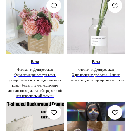
Ваза
Ваза
Филиал: м.Дмитровская
Филиал: м.Дмитровская
Одна позиция: все три вазы.
Одна позиция: две вазы - 1 шт из
Декоративная ваза в виде пакета из
темного и одна из прозрачного стекла
крафт-бумаги. Будет отличным
дополнением для вашей предметной
или персональной съемки.