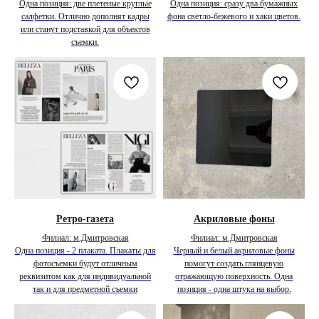
Одна позиция: две плетеные круглые
Одна позиция: сразу два бумажных
салфетки. Отлично дополнят кадры
фона светло-бежевого и хаки цветов.
или станут подставкой для объектов
съемки.
Ретро-газета
Акриловые фоны
Филиал: м.Дмитровская
Филиал: м.Дмитровская
Одна позиция - 2 плаката. Плакаты для
Черный и белый акриловые фоны
фотосъемки будут отличным
помогут создать глянцевую
реквизитом как для индивидуальной
отражающую поверхность. Одна
так и для предметной съемки
позиция - одна штука на выбор.