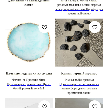
дополнением к вашей предметной
розовый, черно-белый, светло-
съемке.
розовый, малиново-белый, морская
волна, морской зеленый. Подойдет для
предметной съемки
Цветные подставки из смолы
Камни черный мрамор
Филиал: м. Проспект Мира
Филиал: м.Дмитровская
Одна позиция: три пластины. Цвета:
Одна позиция: все шесть камней
белый, розовый, голубой.
разных форм для стилизации
предметной съемки