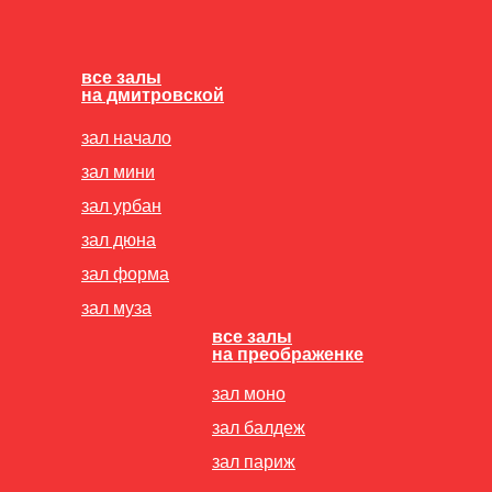
все залы
на дмитровской
зал начало
зал мини
зал урбан
зал дюна
зал форма
зал муза
все залы
на преображенке
зал моно
зал балдеж
зал париж