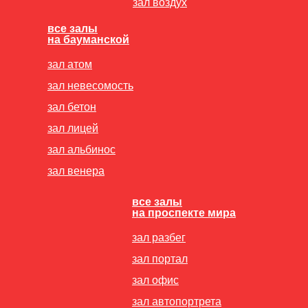
зал воздух
все залы
на бауманской
зал атом
зал невесомость
зал бетон
зал лицей
зал альбинос
зал венера
все залы
на проспекте мира
зал разбег
зал портал
зал офис
зал автопортрета