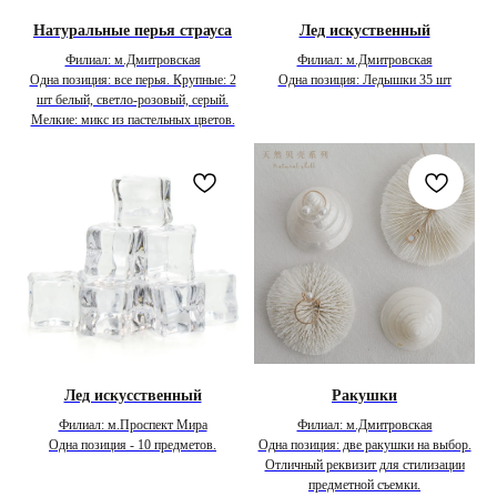
Натуральные перья страуса
Лед искуственный
Филиал: м.Дмитровская
Филиал: м.Дмитровская
Одна позиция: все перья. Крупные: 2
Одна позиция: Ледышки 35 шт
шт белый, светло-розовый, серый.
Мелкие: микс из пастельных цветов.
Лед искусственный
Ракушки
Филиал: м.Проспект Мира
Филиал: м.Дмитровская
Одна позиция - 10 предметов.
Одна позиция: две ракушки на выбор.
Отличный реквизит для стилизации
предметной съемки.