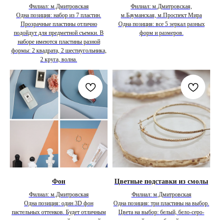
Филиал: м.Дмитровская
Филиал: м.Дмитровская,
Одна позиция: набор из 7 пластин.
м.Бауманская, м.Проспект Мира
Прозрачные пластины отлично
Одна позиция: все 5 зеркал разных
подойдут для предметной съемки. В
форм и размеров.
наборе имеются пластины разной
формы: 2 квадрата, 2 шестиугольника,
2 круга, волна.
Фон
Цветные подставки из смолы
Филиал: м.Дмитровская
Филиал: м.Дмитровская
Одна позиция: один 3D фон
Одна позиция: три пластины на выбор.
пастельных оттенков. Будет отличным
Цвета на выбор: белый, бело-серо-