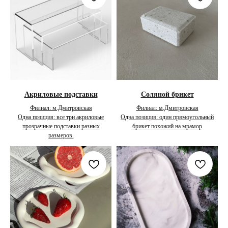
Акриловые подставки
Соляной брикет
Филиал: м.Дмитровская
Филиал: м.Дмитровская
Одна позиция: все три акриловые
Одна позиция: один прямоугольный
прозрачные подставки разных
брикет похожий на мрамор
размеров.