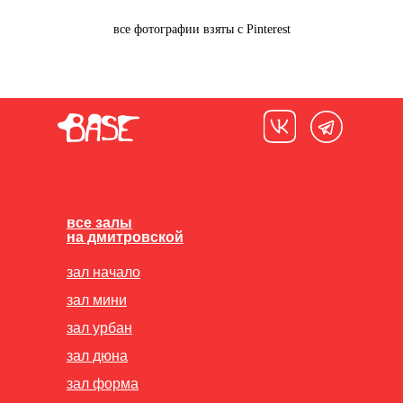
все фотографии взяты с Pinterest
все залы
на дмитровской
зал начало
зал мини
зал урбан
зал дюна
зал форма