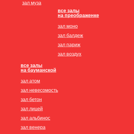
зал муза
все залы
на преображенке
зал моно
зал балдеж
зал париж
зал воздух
все залы
на бауманской
зал атом
зал невесомость
зал бетон
зал лицей
зал альбинос
зал венера