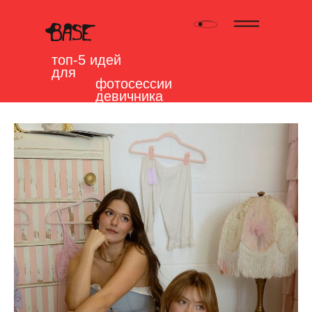
топ-5 идей
для
фотосессии
девичника