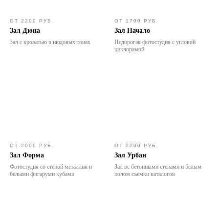
ОТ 2200 РУБ.
ОТ 1700 РУБ.
Зал Дюна
Зал Начало
Зал с кроватью в нюдовых тонах
Недорогая фотостудия с угловой
циклорамой
ОТ 2000 РУБ.
ОТ 2200 РУБ.
Зал Форма
Зал Урбан
Фотостудия со стеной металлик и
Зал вс бетонными стенами и белым
белыми фигаруми кубами
полом съемки каталогов