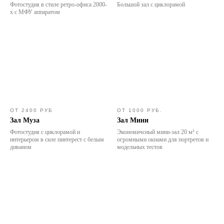
Фотостудия в стиле ретро-офиса 2000-
Большой зал с циклорамой
х с МФУ аппаратом
ОТ 2400 РУБ
ОТ 1000 РУБ.
Зал Муза
Зал Мини
Фотостудия с циклорамой и
Экономичсный мини-зал 20 м² с
интерьером в силе пинтерест с белым
огромными окнами для портретов и
диваном
модельных тестов