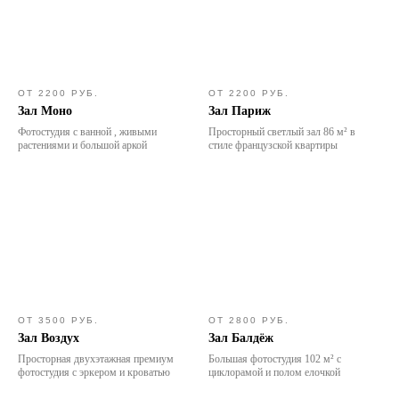
ОТ 2200 РУБ.
ОТ 2200 РУБ.
Зал Моно
Зал Париж
Фотостудия с ванной , живыми
Просторный светлый зал 86 м² в
растениями и большой аркой
стиле французской квартиры
ОТ 3500 РУБ.
ОТ 2800 РУБ.
Зал Воздух
Зал Балдёж
Просторная двухэтажная премиум
Большая фотостудия 102 м² с
фотостудия с эркером и кроватью
циклорамой и полом елочкой