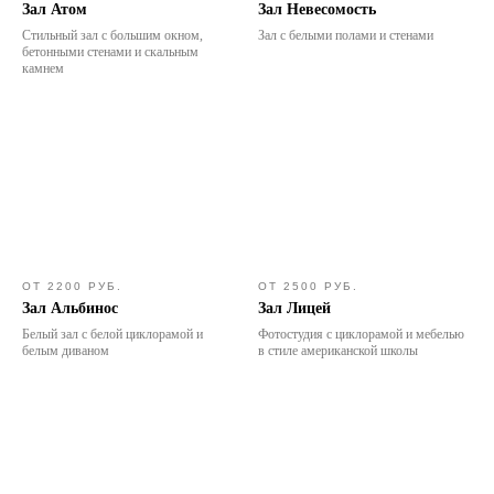
Зал Атом
Зал Невесомость
Стильный зал с большим окном,
Зал с белыми полами и стенами
бетонными стенами и скальным
камнем
ОТ 2200 РУБ.
ОТ 2500 РУБ.
Зал Альбинос
Зал Лицей
Белый зал с белой циклорамой и
Фотостудия с циклорамой и мебелью
белым диваном
в стиле американской школы