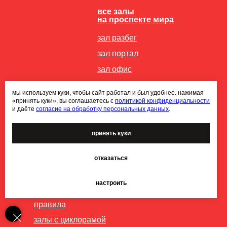
все залы
на проспекте мира
зал разбег
зал портал
зал офис
зал автопортрета
мы используем куки, чтобы сайт работал и был удобнее. нажимая
зал альфа
«принять куки», вы соглашаетесь с
политикой конфиденциальности
и даёте
согласие на обработку персональных данных
.
зал пульс
все остальные
принять куки
наши штучки :)
хранение вещей в студии
отказаться
мероприятия в студии
настроить
оборудование и фоны
правила
залы с циклорамой