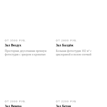
ОТ 3500 РУБ.
ОТ 2800 РУБ.
Зал Воздух
Зал Балдёж
Просторная двухэтажная премиум
Большая фотостудия 102 м² с
фотостудия с эркером и кроватью
циклорамой и полом елочкой
ОТ 2000 РУБ.
ОТ 2200 РУБ
Зал Венера
Зал Бетон