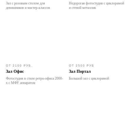
Зал с розовым столом для
Недорогая фотостудия с циклорамой
девишников и мастер-классов
и стеной металлик
ОТ 2100 РУБ.
ОТ 2500 РУБ
Зал Офис
Зал Портал
Фотостудия в стиле ретро-офиса 2000-
Большой зал с циклорамой
х с МФУ аппаратом