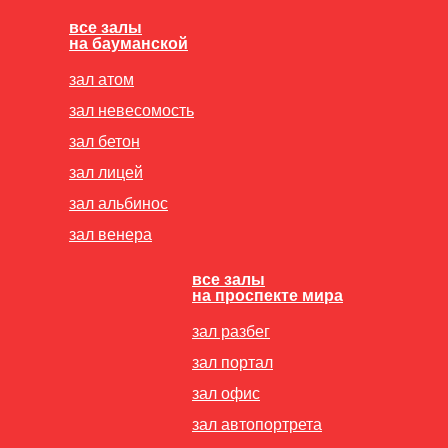
все залы
на бауманской
зал атом
зал невесомость
зал бетон
зал лицей
зал альбинос
зал венера
все залы
на проспекте мира
зал разбег
зал портал
зал офис
зал автопортрета