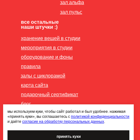
зал альфа
зал пульс
все остальные
наши штучки :)
хранение вещей в студии
мероприятия в студии
оборудование и фоны
правила
залы с циклорамой
карта сайта
подарочный сертификат
блог
мы используем куки, чтобы сайт работал и был удобнее. нажимая
публичная оферта
«принять куки», вы соглашаетесь с
политикой конфиденциальности
и даёте
согласие на обработку персональных данных
.
политика конфиденциальности
согласие на обработку
принять куки
персональных данных