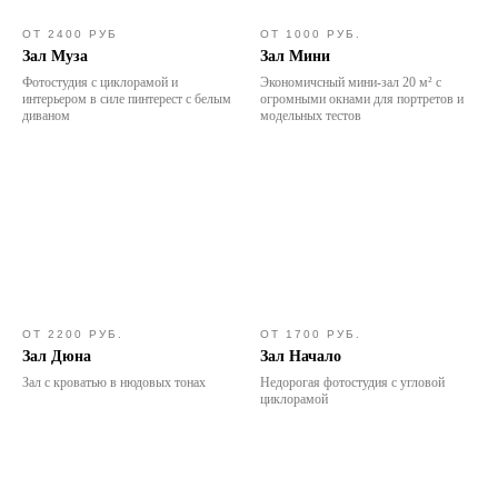
ОТ 2400 РУБ
ОТ 1000 РУБ.
Зал Муза
Зал Мини
Фотостудия с циклорамой и
Экономичсный мини-зал 20 м² с
интерьером в силе пинтерест с белым
огромными окнами для портретов и
диваном
модельных тестов
ОТ 2200 РУБ.
ОТ 1700 РУБ.
Зал Дюна
Зал Начало
Зал с кроватью в нюдовых тонах
Недорогая фотостудия с угловой
циклорамой