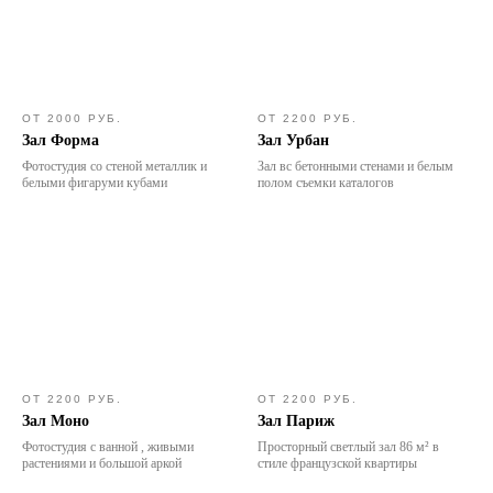
ОТ 2000 РУБ.
ОТ 2200 РУБ.
Зал Форма
Зал Урбан
Фотостудия со стеной металлик и
Зал вс бетонными стенами и белым
белыми фигаруми кубами
полом съемки каталогов
ОТ 2200 РУБ.
ОТ 2200 РУБ.
Зал Моно
Зал Париж
Фотостудия с ванной , живыми
Просторный светлый зал 86 м² в
растениями и большой аркой
стиле французской квартиры