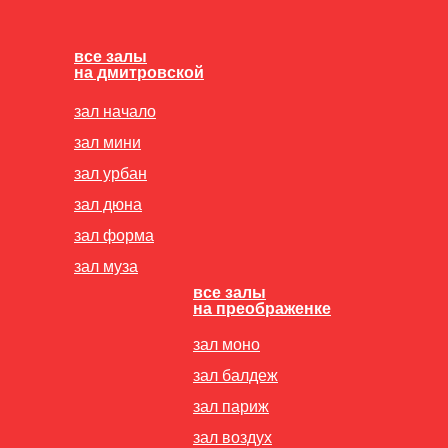
все залы
на дмитровской
зал начало
зал мини
зал урбан
зал дюна
зал форма
зал муза
все залы
на преображенке
зал моно
зал балдеж
зал париж
зал воздух