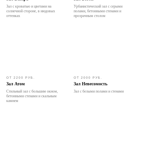
Зал с кроватью и цветами на
Урбанистический зал с серыми
солнечной стороне, в нюдовых
полами, бетонными стенами и
оттенках
прозрачным столом
ОТ 2200 РУБ.
ОТ 2000 РУБ.
Зал Атом
Зал Невесомость
Стильный зал с большим окном,
Зал с белыми полами и стенами
бетонными стенами и скальным
камнем