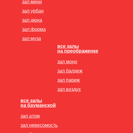
зал мини
зал урбан
зал дюна
зал форма
зал муза
все залы
на преображенке
зал моно
зал балдеж
зал париж
зал воздух
все залы
на бауманской
зал атом
зал невесомость