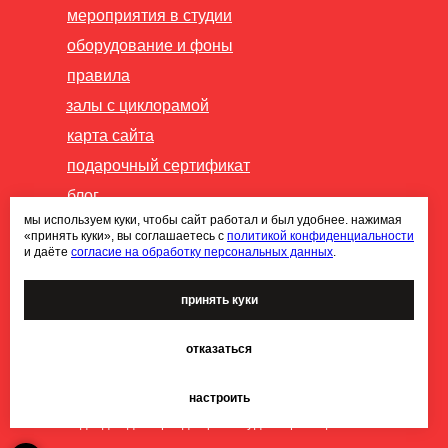
мероприятия в студии
оборудование и фоны
правила
залы с циклорамой
карта сайта
подарочный сертификат
блог
мы используем куки, чтобы сайт работал и был удобнее. нажимая
публичная оферта
«принять куки», вы соглашаетесь с
политикой конфиденциальности
и даёте
согласие на обработку персональных данных
.
политика конфиденциальности
согласие на обработку
принять куки
персональных данных
правила программы лояльности
отказаться
ИП Петрук ВВ ИНН 246513852161.
настроить
Фотостудия является плательщиком НДС 5%.
Подходит для аренды фотостудии юр. лицами