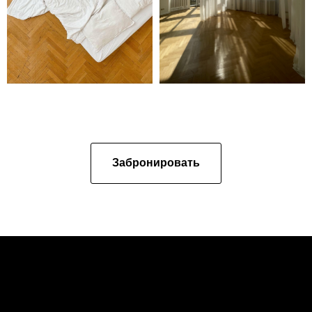
Забрoнировать