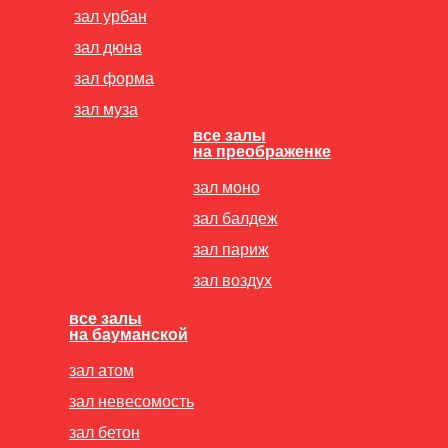
зал урбан
зал дюна
зал форма
зал муза
все залы
на преображенке
зал моно
зал балдеж
зал париж
зал воздух
все залы
на бауманской
зал атом
зал невесомость
зал бетон