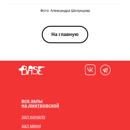
Фото: Александра Шелунцова
На главную
все залы
на дмитровской
зал начало
зал мини