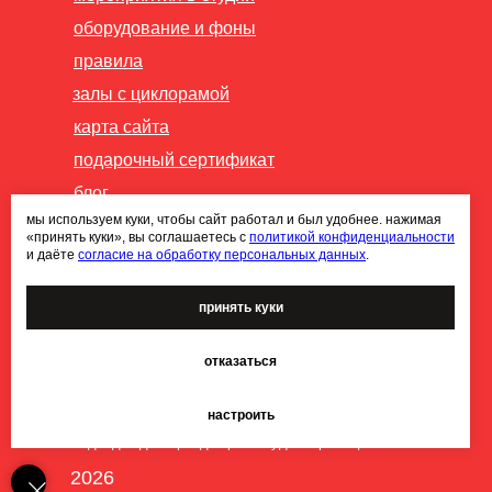
оборудование и фоны
правила
залы с циклорамой
карта сайта
подарочный сертификат
блог
мы используем куки, чтобы сайт работал и был удобнее. нажимая
публичная оферта
«принять куки», вы соглашаетесь с
политикой конфиденциальности
и даёте
согласие на обработку персональных данных
.
политика конфиденциальности
согласие на обработку
персональных данных
принять куки
правила программы лояльности
отказаться
ИП Петрук ВВ ИНН 246513852161.
настроить
Фотостудия является плательщиком НДС 5%.
Подходит для аренды фотостудии юр. лицами
2026