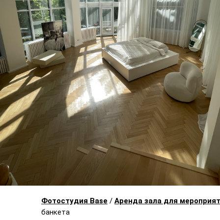
Фотостудия Base
/
Аренда зала для мероприя
банкета