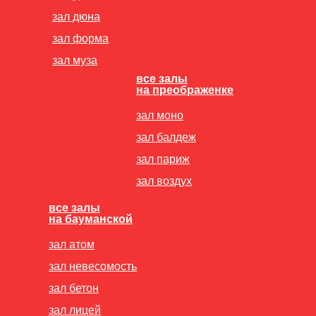
зал дюна
зал форма
зал муза
все залы
на преображенке
зал моно
зал балдеж
зал париж
зал воздух
все залы
на бауманской
зал атом
зал невесомость
зал бетон
зал лицей