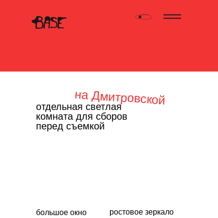
на Дмитровской
приватная
отдельная светлая
гримерка
комната для сборов
перед съемкой
ростовое зеркало
большое окно