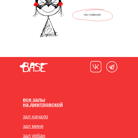
все залы
на дмитровской
зал начало
зал мини
зал урбан